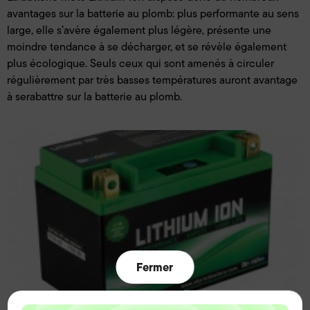
avantages sur la batterie au plomb: plus performante au sens
large, elle s’avère également plus légère, présente une
moindre tendance à se décharger, et se révèle également
plus écologique. Seuls ceux qui sont amenés à circuler
régulièrement par très basses températures auront avantage
à serabattre sur la batterie au plomb.
Fermer