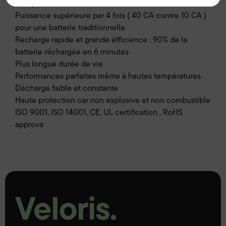
Non polluante
Puissance supérieure par 4 fois ( 40 CA contre 10 CA )
pour une batterie traditionnelle
Recharge rapide et grande éfficience : 90% de la
batterie réchargée en 6 minutes
Plus longue durée de vie
Performances parfaites même à hautes températures
Décharge faible et constante
Haute protection car non explosive et non combustible
ISO 9001, ISO 14001, CE, UL certification , RoHS
approva