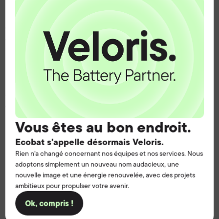
La gamme SKYRICH Lithium ion que nous
avons selectionné est une gamme courte
avec les références les plus fréquemments
utilisées.
Pour allonger leur durée de vie , Skyrich recommande de
recharger ses batteries en courant faible, idéalement avec
son chargeur spécifique . Il faut éviter de dépasser les 15 V
de charge. Les chargeurs avec fonction 'désulfatation' sont à
proscrire, sous peine de rendre la batterie inutilisable.
Vous êtes au bon endroit.
Ecobat s'appelle désormais Veloris.
Rien n'a changé concernant nos équipes et nos services. Nous
adoptons simplement un nouveau nom audacieux, une
Avantages clés :
nouvelle image et une énergie renouvelée, avec des projets
ambitieux pour propulser votre avenir.
Volume et poids inférieurs de plus de 30% qu'une
Ok, compris !
batterie classique