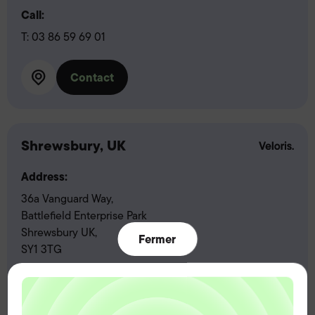
Call:
T:
03 86 59 69 01
Contact
Shrewsbury, UK
Address:
36a Vanguard Way,
Battlefield Enterprise Park
Shrewsbury UK,
Fermer
SY1 3TG
Call:
T:
01743 218500