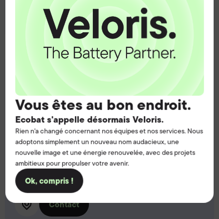
Contact
Fareham, UK
Address:
Vous êtes au bon endroit.
5 Little Park Farm Road,
Fareham,
Ecobat s'appelle désormais Veloris.
Hampshire UK,
Rien n'a changé concernant nos équipes et nos services. Nous
PO15 5SJ
adoptons simplement un nouveau nom audacieux, une
nouvelle image et une énergie renouvelée, avec des projets
Call:
ambitieux pour propulser votre avenir.
T:
01489 570770
Ok, compris !
Contact